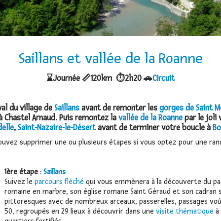
Saillans et vallée de la Roanne
⌛Journée 📏120km ⏱️2h20 🚗
Circuit
al du village de
Saillans
avant de remonter les
gorges de Saint M
 Chastel Arnaud. Puis remontez la
vallée de la Roanne
par le joli
delle
,
Saint-Nazaire-le-Désert
avant de terminer votre boucle à
Bo
ouvez supprimer une ou plusieurs étapes si vous optez pour une ran
1ère étape :
Saillans
Suivez le
parcours fléché
qui vous emmènera à la découverte du pass
romaine en marbre, son église romane Saint Géraud et son cadran sol
pittoresques avec de nombreux arceaux, passerelles, passages voû
50, regroupés en 29 lieux à découvrir dans une
visite thématique
à 