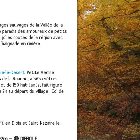
ages sauvages de la Vallée de la
le paradis des amoureux de petits
s jolies routes de la région avec
e
baignade en rivière
.
ire-le-Désert
. Petite Venise
es de la Roanne, à 565 mètres
 et de 150 habitants, fait figure
 2h au départ du village : Col de
t-en-Diois et Saint-Nazaire-le-
2m – 🔴 DIFFICILE