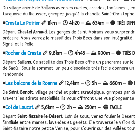
Du village animé de
Saillans
avec ses ruelles, arcades, fontaines…, e
turquoise du Rieussec, grimpez jusqu’à la chapelle Saint-Christophe. E
◾️
Cresta Le Poirier
📏 11km – 🕐 4h20 – ⛰️ 634m – ⚫ TRÈS DIFFI
Départ
Chastel Arnaud.
Les
gorges de Saint-Moirans vous surprendron
précaire. Vous verrez le massif des Trois Becs dans son intégralité :
Signal et la Pelle.
◾️
Rocher de Cresta
📏 9,8km – 🕐 4h45 – ⛰️ 900m – ⚫ TRÈS DIF
Départ
Saillans
. Ce satellite des Trois Becs offre un panorama sur le 
de Saoû... Sous le sommet, un peu d'escalade très facile donnera u
randonnée.
◾️
Les balcons de la Roanne
📏 12,4km – 🕐 5h – ⛰️ 660m – 🔴 DI
De
Saint-Benoît
, village perché et point stratégique, grimpez par d
travers les adrets ensoleillés. Ils vous offriront une vue plongeante
◾️
Col de Lauzat
📏 5,6km – 🕐 2h – ⛰️ 250m – 🔵 FACILE
Départ
Saint-Nazaire-le-Désert
. Loin de tout, venez fouler le Dése
familiale entre marnes, lavandes et genêts. Elle traverse le vallon du
Saint-Nazaire notre petite Venise, pour s’ouvrir sur des vallées tout