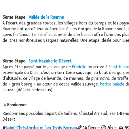
5ème étape
:
Vallée de la Roanne
A l'écart des grandes routes, les villages hors du temps et les pays
Roanne ont gardé leur authenticité. Les Gorges de la Roanne sont 
coins fraîcheur. Le relief accidenté de son bassin offre l’une des plu
de très nombreuses vasques naturelles. Une étape idéale pour un
6ème étape :
Saint-Nazaire-le-Désert
Après être passé par le joli village de
Pradelle
on arrive à
Saint-Naza
provençale du Diois, c'est un territoire sauvage, au bout des gorg
d’altitude, ce village de lavande, de marnes, de pins noirs, de truffe
de « gros bourg » au cœur de cette vallée sauvage.
Petite balade
de
Lauzat (détails ci-dessous).
🚶
Randonner
Randonnées possibles départ de Saillans, Chastel Arnaud, Saint-Benoî
Désert
◾️
Saint-Christophe et les Trois Bornes
📏 14,1km – 🕐 6h – ⛰️ 59