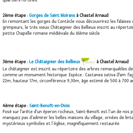
quartiers fortifiés.
2ème étape :
Gorges de Saint Moirans
à Chastel Arnaud
En remontant les gorges du Contècle vous découvrirez les falaises 
grimpeurs, le très vieux Châtaignier des Bellieux inscrit au réperto
petite Chapelle romane médiévale du XIème siècle.
3ème étape :
Le Châtaignier des Bellieux
à Chastel Arnaud
Le châtaignier est inscrit au répertoire des arbres remarquables d
comme un monument historique. Espèce : Castanea sativa (fam. fa
22m, hauteur 17m, circonférence 9,30m, âge estimé de 500 à 700 a
4ème étape :
Saint-Benoît-en-Diois
Posé sur l'arête d'un éperon rocheux, Saint-Benoît est l’un de nos p
manquez pas d'admirer les belles maisons du village, ornées de lin
mystérieux symboles et l’église, magnifiquement restaurée.