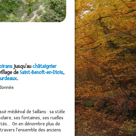
oirans
jusqu'au
châtaignier
 village de
Saint-Benoît-en-Diois
,
urdeaux
.
donnée.
é médiéval de Saillans : sa stèle
aire, ses fontaines, ses ruelles
tés... On en dénombre plus de
travers l'ensemble des anciens