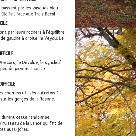
n passant par les vasques bleu
lle fait face aux Trois Becs!
CILE
t par leurs rochers à l'équilibre
 de gauche à droite, le Veyou, Le
FICILE
Vercors, le Dévoluy, le synclinal
n peu de piment à cette
FFICILE
es chemins utilisés autrefois à
 sur les gorges de la Roanne.
rt durant cette randonnée
 ruisseau de la Lance qui fait de
es aussi jolies.