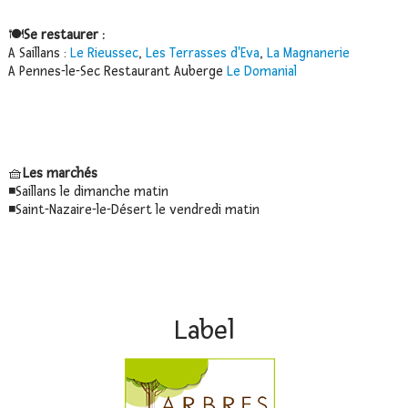
🍽️
Se restaurer :
A Saillans :
Le Rieussec
,
Les Terrasses d'Eva
,
La Magnanerie
A Pennes-le-Sec Restaurant Auberge
Le Domanial
🧺
Les marchés
◾️Saillans le dimanche matin
◾️Saint-Nazaire-le-Désert le vendredi matin
Label