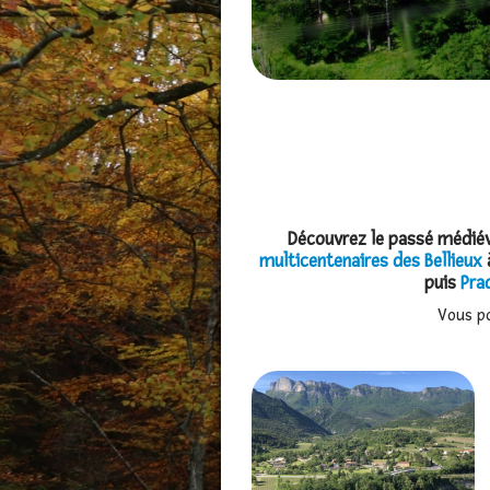
Découvrez le passé médiév
multicentenaires des Bellieux
à
puis
Pra
Vous p