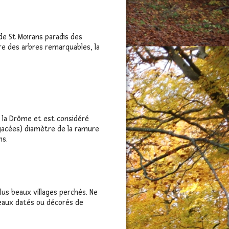
de St Moirans paradis des
ire des arbres remarquables, la
e la Drôme et est considéré
gacées) diamètre de la ramure
ns.
lus beaux villages perchés. Ne
teaux datés ou décorés de